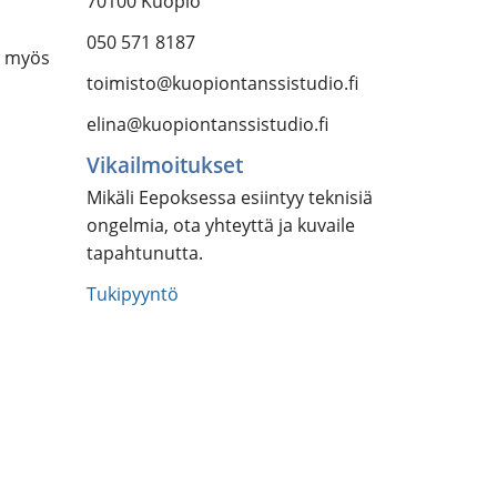
70100 Kuopio
050 571 8187
a myös
toimisto@kuopiontanssistudio.fi
elina@kuopiontanssistudio.fi
Vikailmoitukset
Mikäli Eepoksessa esiintyy teknisiä
ongelmia, ota yhteyttä ja kuvaile
tapahtunutta.
Tukipyyntö