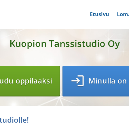
Etusivu
Lom
Kuopion Tanssistudio Oy
login
udu oppilaaksi
Minulla on
udiolle!