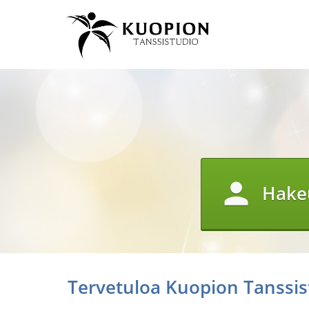
person
Hake
Tervetuloa Kuopion Tanssist