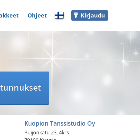
akkeet
Ohjeet
Kirjaudu
Valitse palvelun kieli
 tunnukset
Kuopion Tanssistudio Oy
Puijonkatu 23, 4krs